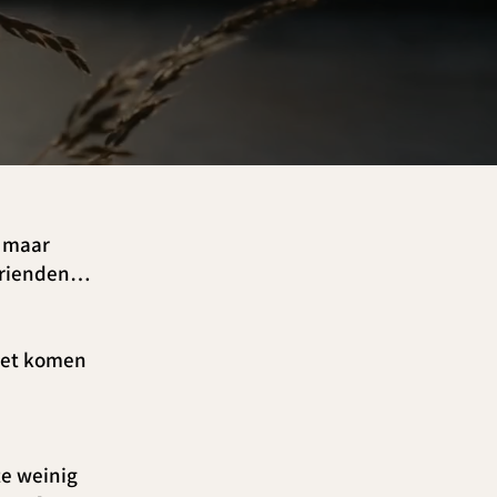
n maar
 vrienden…
moet komen
te weinig