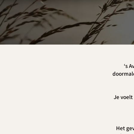
‘s A
doormale
Je voel
Het gev