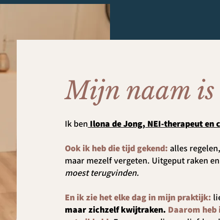
Mijn naam is 
Ik ben
Ilona de Jong, NEI-therapeut en 
Ook ik heb die tijd gekend:
alles regelen
maar mezelf vergeten. Uitgeput raken e
moest terugvinden.
En ik zie het elke dag in mijn praktijk:
l
maar zichzelf kwijtraken.
Daarom heb 