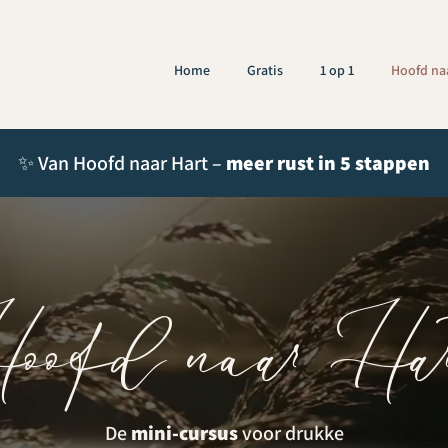
Home
Gratis
1 op 1
Hoofd na
✨ Van Hoofd naar Hart –
meer rust in 5 stappen
oofd naar Ha
De
mini-cursus
voor drukke