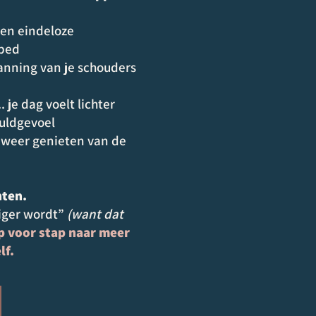
geen eindeloze
 bed
panning van je schouders
. je dag voelt lichter
huldgevoel
nt weer genieten van de
hten.
stiger wordt”
(want dat
ap voor stap naar meer
lf.