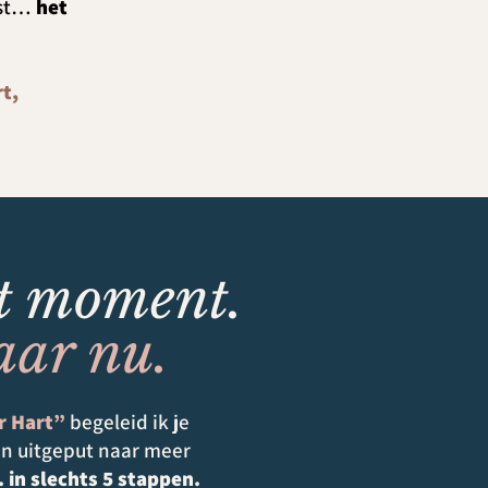
ust…
het
rt,
it moment.
aar nu.
r Hart”
begeleid ik je
n uitgeput naar meer
.. in slechts 5 stappen.