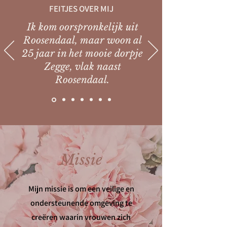
FEITJES OVER MIJ
Ik kom oorspronkelijk uit
Roosendaal, maar woon al
25 jaar in het mooie dorpje
Zegge, vlak naast
Roosendaal.
Missie
Mijn missie is om een veilige en
ondersteunende omgeving te
creëren waarin vrouwen zich