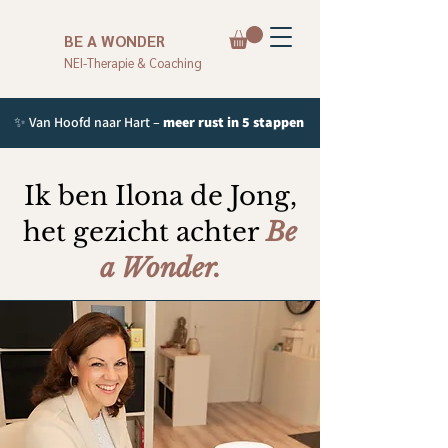
BE A WONDER
NEI-Therapie & Coaching
✨ Van Hoofd naar Hart –
meer rust in 5 stappen
Ik ben Ilona de Jong,
het gezicht achter
Be
a Wonder.