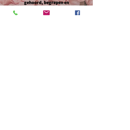
gehoord, begrepen en
empowered
voelen om
positieve veranderingen in hun
leven aan te brengen.
GRATIS INTAKE
Algemene voorwaarden
Klachtenreglement
Privacy & cookies