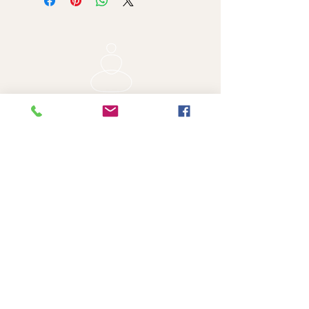
Algemene voorwaarden
Klachtenreglement
Privacy & cookies
DOWNLOADEN
🌟
Gratis
Affirmatiekaarten voor
Drukke Moeders!
Gewoon praktische